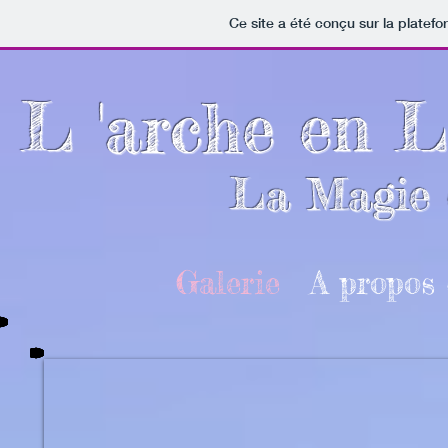
Ce site a été conçu sur la platefo
L 'arche en 
La Magie d
Galerie
A propos